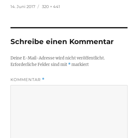
Veröffentlicht
Volle
14. Juni 2017
320 × 441
am
Größe
Schreibe einen Kommentar
Deine E-Mail-Adresse wird nicht veröffentlicht.
Erforderliche Felder sind mit
*
markiert
KOMMENTAR
*