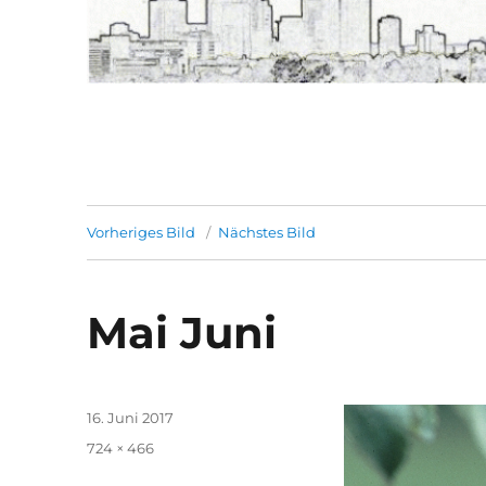
Vorheriges Bild
Nächstes Bild
Mai Juni
Veröffentlicht
16. Juni 2017
am
Volle
724 × 466
Größe