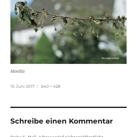
Monilia
Veröffentlicht
Volle
15. Juni 2017
640 × 428
am
Größe
Schreibe einen Kommentar