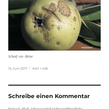
Schorf-an-Birne
Veröffentlicht
Volle
15. Juni 2017
640 × 426
am
Größe
Schreibe einen Kommentar