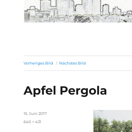
Vorheriges Bild
Nächstes Bild
Apfel Pergola
Veröffentlicht
15. Juni 2017
am
Volle
640 × 431
Größe