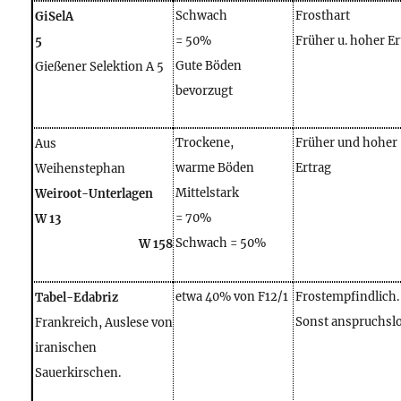
Schwach
Frosthart
GiSelA
= 50%
Früher u. hoher Er
5
Gute Böden
Gießener Selektion A 5
bevorzugt
Trockene,
Früher und hoher
Aus
warme Böden
Ertrag
Weihenstephan
Mittelstark
Weiroot-Unterlagen
= 70%
W 13
Schwach = 50%
W 158
etwa 40% von F12/1
Frostempfindlich.
Tabel-Edabriz
Sonst anspruchsl
Frankreich, Auslese von
iranischen
Sauerkirschen.