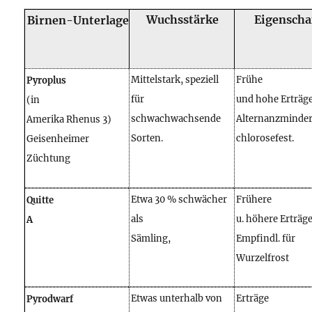
Wuchsstärke
Eigenscha
Birnen-Unterlage
Mittelstark, speziell
Frühe
Pyroplus
für
und hohe Erträge
(in
schwachwachsende
Alternanzminde
Amerika Rhenus 3)
Sorten.
chlorosefest.
Geisenheimer
Züchtung
Etwa 30 % schwächer
Frühere
Quitte
als
u. höhere Erträge
A
Sämling,
Empfindl. für
Wurzelfrost
Etwas unterhalb von
Erträge
Pyrodwarf