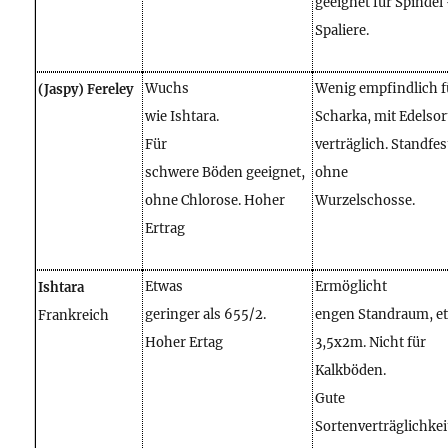
geeignet für Spindel
Spaliere.
Wuchs
Wenig empfindlich f
(Jaspy) Fereley
wie Ishtara.
Scharka, mit Edelso
Für
verträglich. Standfe
schwere Böden geeignet,
ohne
ohne Chlorose. Hoher
Wurzelschosse.
Ertrag
Etwas
Ermöglicht
Ishtara
geringer als 655/2.
engen Standraum, e
Frankreich
Hoher Ertag
3,5x2m. Nicht für
Kalkböden.
Gute
Sortenverträglichkei