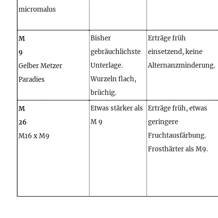
micromalus
Bisher
Erträge früh
M
gebräuchlichste
einsetzend, keine
9
Unterlage.
Alternanzminderung.
Gelber Metzer
Wurzeln flach,
Paradies
brüchig.
Etwas stärker als
Erträge früh, etwas
M
M 9
geringere
26
Fruchtausfärbung.
M16 x M9
Frosthärter als M9.