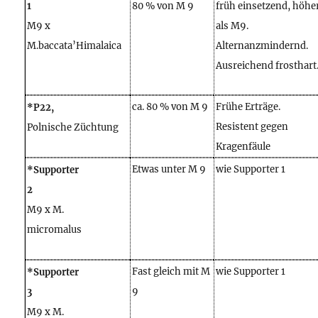
1
80 % von M 9
früh einsetzend, höhe
M9 x
als M9.
M.baccata’Himalaica
Alternanzmindernd.
Ausreichend frosthart
ca. 80 % von M 9
Frühe Erträge.
*P22,
Resistent gegen
Polnische Züchtung
Kragenfäule
Etwas unter M 9
wie Supporter 1
*Supporter
2
M9 x M.
micromalus
Fast gleich mit M
wie Supporter 1
*Supporter
9
3
M9 x M.