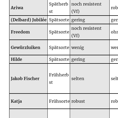
Spätherb
noch resistent
Ariwa
rob
st
(Vf)
(Delbard) Jubilée
Spätsorte
gering
ger
noch resistent
Freedom
Spätsorte
oh
(Vf)
Gewürzluiken
Spätsorte
wenig
we
Hilde
Spätsorte
gering
ger
Frühherb
Jakob Fischer
selten
sel
st
Katja
Frühsorte
robust
rob