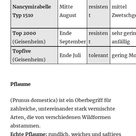
Nancymirabelle
Mitte
resisten
mittel
Typ 1510
August
t
Zwetschg
Top 2000
Ende
resisten
sehr geri
(Geisenheim)
September
t
anfällig
Topfive
Ende Juli
tolerant
gering Mo
(Geisenheim)
Pflaume
(Prunus domestica) ist ein Oberbegriff für
zahlreiche, untereinander stark vermischte
Arten, die von verschiedenen Wildformen
abstammen.
Echte Pflaume:
rundlich, weiches und saftiges