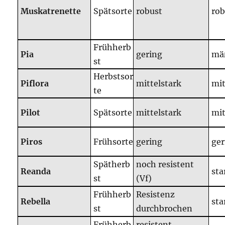
Muskatrenette
Spätsorte
robust
rob
Frühherb
Pia
gering
mä
st
Herbstsor
Piflora
mittelstark
mit
te
Pilot
Spätsorte
mittelstark
mit
Piros
Frühsorte
gering
ger
Spätherb
noch resistent
Reanda
sta
st
(Vf)
Frühherb
Resistenz
Rebella
sta
st
durchbrochen
Frühherb
resistent