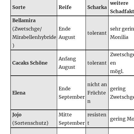
weitere
Sorte
Reife
Scharka
Schadfak
Bellamira
(Zwetschge/
Ende
sehr geri
tolerant
Mirabellenhybride
August
Monilia
)
Zwetschg
Anfang
Cacaks Schöne
tolerant
en
August
mögl.
nicht an
Ende
gering
Elena
Früchte
September
Zwetschg
n
Jojo
Mitte
resisten
gering Mo
(Sortenschutz)
September
t