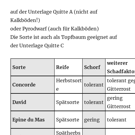
auf der Unterlage Quitte A (nicht auf
Kalkböden!)
oder Pyrodwarf (auch für Kalkböden)
Die Sorte ist auch als Topfbaum geeignet auf
der Unterlage Quitte C
weiterer
Sorte
Reife
Schorf
Schadfakto
Herbstsort
tolerant g
Concorde
tolerant
e
Gitterrost
gering
David
Spätsorte
tolerant
Gitterrost
Epine du Mas
Spätsorte
gering
tolerant
Spätherbs