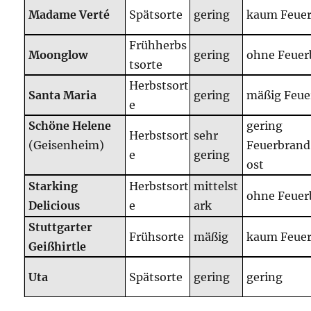
Madame Verté
Spätsorte
gering
kaum Feue
Frühherbs
Moonglow
gering
ohne Feuer
tsorte
Herbstsort
Santa Maria
gering
mäßig Feue
e
Schöne Helene
gering
Herbstsort
sehr
(Geisenheim)
Feuerbrand
e
gering
ost
Starking
Herbstsort
mittelst
ohne Feuer
Delicious
e
ark
Stuttgarter
Frühsorte
mäßig
kaum Feue
Geißhirtle
Uta
Spätsorte
gering
gering