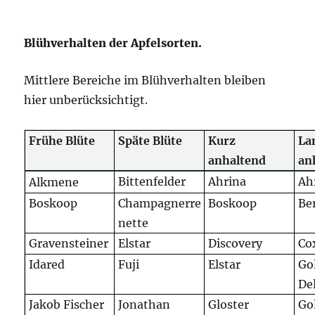
Blühverhalten der Apfelsorten.
Mittlere Bereiche im Blühverhalten bleiben
hier unberücksichtigt.
Frühe Blüte
Späte Blüte
Kurz
La
anhaltend
an
Bittenfelder
Ahrina
Ah
Alkmene
Boskoop
Champagnerre
Boskoop
Be
nette
Gravensteiner
Elstar
Discovery
Co
Idared
Fuji
Elstar
Go
Del
Jakob Fischer
Jonathan
Gloster
Go