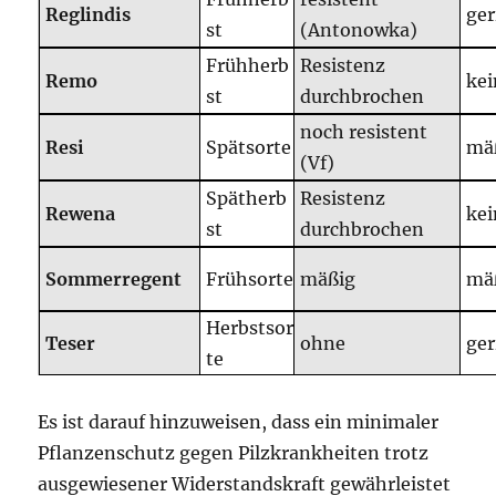
Reglindis
ger
st
(Antonowka)
Frühherb
Resistenz
Remo
kei
st
durchbrochen
noch resistent
Resi
Spätsorte
mä
(Vf)
Spätherb
Resistenz
Rewena
kei
st
durchbrochen
Sommerregent
Frühsorte
mäßig
mä
Herbstsor
Teser
ohne
ger
te
Es ist darauf hinzuweisen, dass ein minimaler
Pflanzenschutz gegen Pilzkrankheiten trotz
ausgewiesener Widerstandskraft gewährleistet