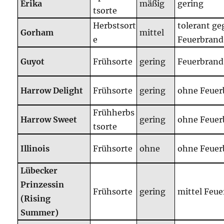
Erika
mäßig
gering
tsorte
Herbstsort
tolerant ge
Gorham
mittel
e
Feuerbrand
Guyot
Frühsorte
gering
Feuerbrand
Harrow Delight
Frühsorte
gering
ohne Feuer
Frühherbs
Harrow Sweet
gering
ohne Feuer
tsorte
Illinois
Frühsorte
ohne
ohne Feuer
Lübecker
Prinzessin
Frühsorte
gering
mittel Feu
(Rising
Summer)