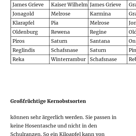
James Grieve
Kaiser Wilhelm
James Grieve
Gr
Jonagold
Melrose
Karmina
Gr
Klarapfel
Pia
Melrose
Jo
Oldenburg
Rewena
Regine
Ol
Piros
Saturn
Santana
On
Reglindis
Schafsnase
Saturn
Pi
Reka
Winterrambur
Schafsnase
Re
Großfrüchtige Kernobstsorten
können sehr ärgerlich werden. Sie passen in
keine Hosentasche und nicht in den
Schulranzen. So ein Kiloapfel kann von